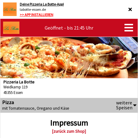
Deine Pizzeria La Botte-App!
labotte-essen.de
>> APP INSTALLIEREN
Geöffnet - bis 21:45 Uhr
Pizzeria La Botte
Weidkamp 119
45355 Essen
Pizza
weitere
Speisen
mit Tomatensauce, Oregano und Käse
Impressum
[zurück zum Shop]