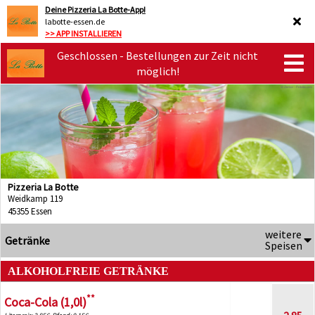
Deine Pizzeria La Botte-App!
labotte-essen.de
>> APP INSTALLIEREN
Geschlossen - Bestellungen zur Zeit nicht
möglich!
Pizzeria La Botte
Weidkamp 119
45355 Essen
weitere
Getränke
Speisen
ALKOHOLFREIE GETRÄNKE
**
Coca-Cola (1,0l)