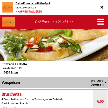
Deine Pizzeria La Botte-App!
labotte-essen.de
>> APP INSTALLIEREN
Geöffnet - bis 21:45 Uhr
Pizzeria La Botte
Weidkamp 119
45355 Essen
weitere
Vorspeisen
Speisen
Bruschetta
4 Brotscheiben mit frischer Tomate, roten Zwiebel,
6.00
Basilikum und Rucola