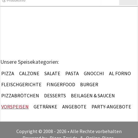
Produktinfo
Unsere Speisekategorien:
PIZZA
CALZONE
SALATE
PASTA
GNOCCHI
AL FORNO
FLEISCHGERICHTE
FINGERFOOD
BURGER
PIZZABRÖTCHEN
DESSERTS
BEILAGEN & SAUCEN
VORSPEISEN
GETRÄNKE
ANGEBOTE
PARTY-ANGEBOTE
Copyright © 2008 - 2026 • Alle Rechte vorbehalten
Powered by
Pizza-Taxi.de
&
Online-Pizza