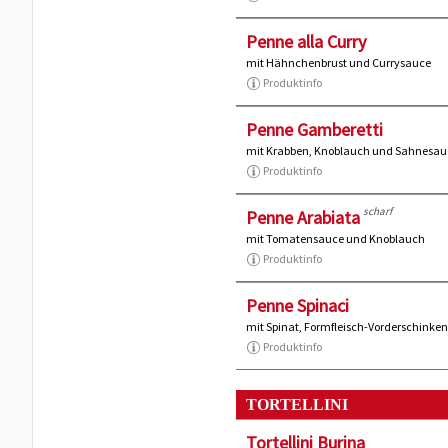
Penne alla Curry
mit Hähnchenbrust und Currysauce
Produktinfo
Penne Gamberetti
mit Krabben, Knoblauch und Sahnesau
Produktinfo
scharf
Penne Arabiata
mit Tomatensauce und Knoblauch
Produktinfo
Penne Spinaci
mit Spinat, Formfleisch-Vorderschink
Produktinfo
TORTELLINI
Tortellini Burina