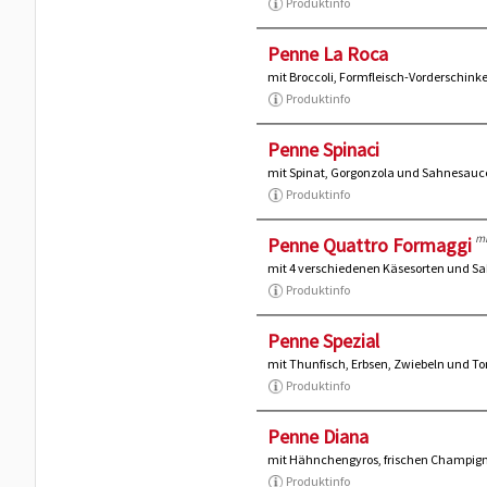
Produktinfo
Penne La Roca
mit Broccoli, Formfleisch-Vorderschin
Produktinfo
Penne Spinaci
mit Spinat, Gorgonzola und Sahnesauc
Produktinfo
mi
Penne Quattro Formaggi
mit 4 verschiedenen Käsesorten und S
Produktinfo
Penne Spezial
mit Thunfisch, Erbsen, Zwiebeln und 
Produktinfo
Penne Diana
mit Hähnchengyros, frischen Champig
Produktinfo