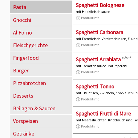
Spaghetti Bolognese
Pasta
mit Hackfleischsauce
Produktinfo
Gnocchi
Spaghetti Carbonara
Al Forno
mit Formfleisch-Vorderschinken, Ei un
Fleischgerichte
Produktinfo
Fingerfood
scharf
Spaghetti Arrabiata
mit Tomatensauce und Peperoni
Burger
Produktinfo
Pizzabrötchen
Spaghetti Tonno
mit Thunfisch, Zwiebeln, Knoblauch 
Desserts
Produktinfo
Beilagen & Saucen
Spaghetti Frutti di Mare
Vorspeisen
mit Meeresfrüchten, Knoblauch und T
Produktinfo
Getränke