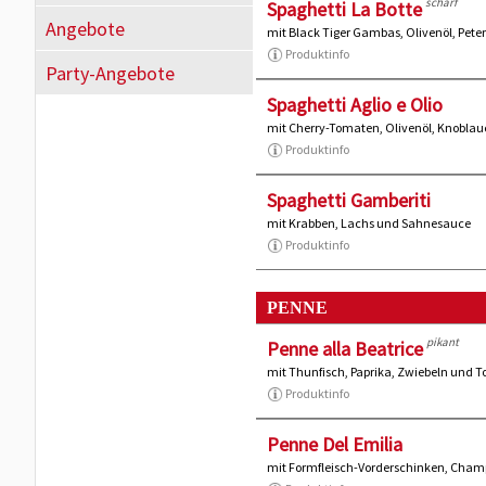
scharf
Spaghetti La Botte
Angebote
mit Black Tiger Gambas, Olivenöl, Pete
Produktinfo
Party-Angebote
Spaghetti Aglio e Olio
mit Cherry-Tomaten, Olivenöl, Knoblauc
Produktinfo
Spaghetti Gamberiti
mit Krabben, Lachs und Sahnesauce
Produktinfo
PENNE
pikant
Penne alla Beatrice
mit Thunfisch, Paprika, Zwiebeln und
Produktinfo
Penne Del Emilia
mit Formfleisch-Vorderschinken, Cha