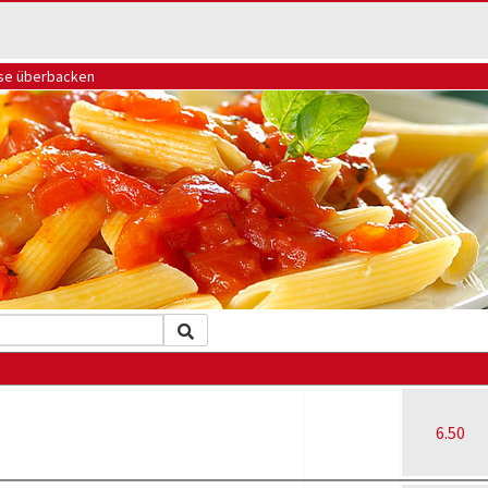
äse überbacken
6.50