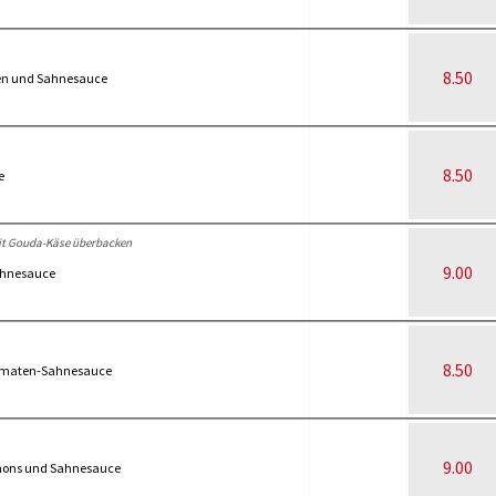
8.50
ken und Sahnesauce
8.50
e
t Gouda-Käse überbacken
9.00
ahnesauce
8.50
Tomaten-Sahnesauce
9.00
nons und Sahnesauce