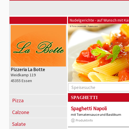
Nudelgerichte - auf Wunsch mit K
Pizzeria La Botte
Weidkamp 119
45355 Essen
SPAGHETTI
Pizza
Spaghetti Napoli
Calzone
mit Tomatensauce und Basilikum
Produktinfo
Salate